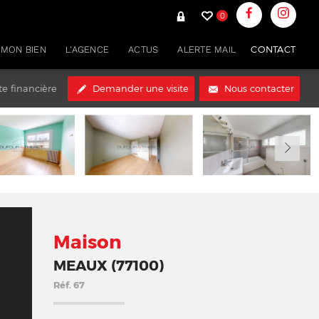
0
CONTACT
 MON BIEN
L'AGENCE
ACTUS
ALERTE MAIL
te financière
Demander une visite
Nous contacter
Maison
MEAUX (77100)
Réf.
67