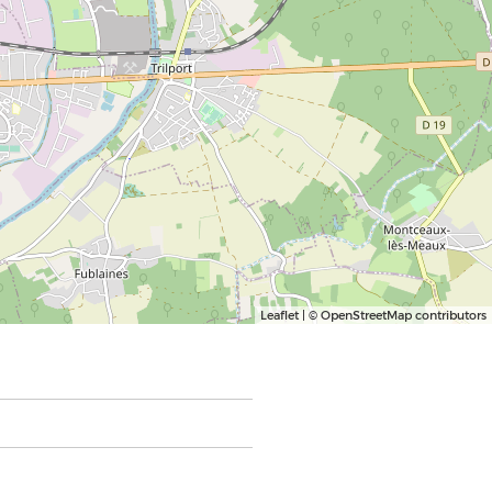
Leaflet
| © OpenStreetMap contributors