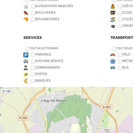
SUPER/HYPER MARCHÉS
CRÈCH
BOUCHERIES
ECOLE
BOULANGERIES
COLLÈG
UNIVE
SERVICES
TRANSPORT
TOUT SÉLECTIONNER
TOUT SÉLE
PARKINGS
VÉLO
STATIONS SERVICE
MÉTR
COMMISSARIATS
BUS
POSTES
BANQUES