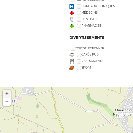
HÔPITAUX, CLINIQUES
MÉDECINS
DENTISTES
PHARMACIES
DIVERTISSEMENTS
TOUT SÉLECTIONNER
CAFÉ / PUB
RESTAURANTS
SPORT
+
−