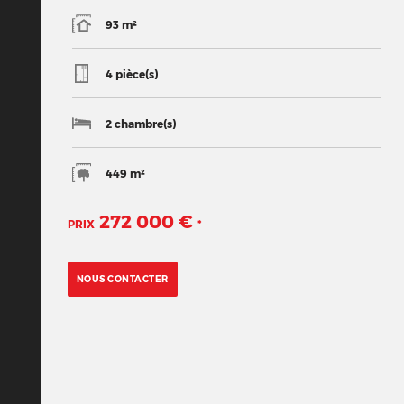
93 m²
4 pièce(s)
2 chambre(s)
449 m²
272 000 €
PRIX
*
NOUS CONTACTER