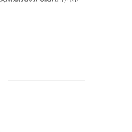
moyens des énergies indexés au 01/01/2021